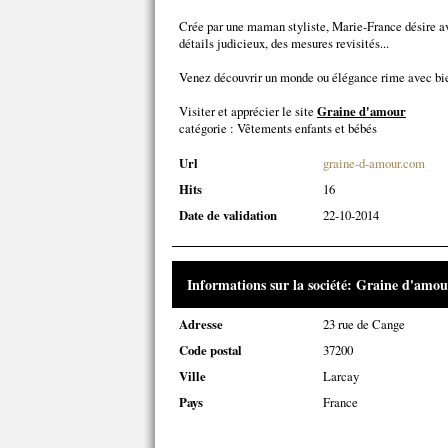
Crée par une maman styliste, Marie-France désire ava
détails judicieux, des mesures revisités...
Venez découvrir un monde ou élégance rime avec bien
Visiter et apprécier le site
Graine d'amour
catégorie :
Vêtements enfants et bébés
Url
graine-d-amour.com
Hits
16
Date de validation
22-10-2014
Informations sur la société: Graine d'amou
Adresse
23 rue de Cange
Code postal
37200
Ville
Larcay
Pays
France