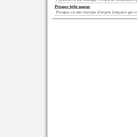
Piwapee bébé nageur
Piwapee est une enseigne d'origine française qui c