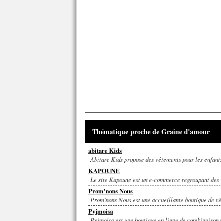
Thématique proche de Graine d'amour
abitare Kids
Abitare Kids propose des vêtements pour les enfants
KAPOUNE
Le site Kapoune est un e-commerce regroupant des v
Prom'nons Nous
Prom'nons Nous est une accueillante boutique de vêt
Pyjmoisa
Pyjmoisa est une boutique en ligne de combinaison 