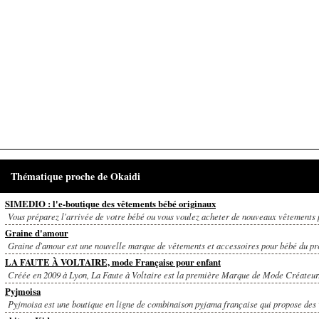
Thématique proche de Okaidi
SIMEDIO : l'e-boutique des vêtements bébé originaux
Vous préparez l'arrivée de votre bébé ou vous voulez acheter de nouveaux vêtements p
Graine d'amour
Graine d'amour est une nouvelle marque de vêtements et accessoires pour bébé du pr
LA FAUTE À VOLTAIRE, mode Française pour enfant
Créée en 2009 à Lyon, La Faute à Voltaire est la première Marque de Mode Créateur.
Pyjmoisa
Pyjmoisa est une boutique en ligne de combinaison pyjama française qui propose des 