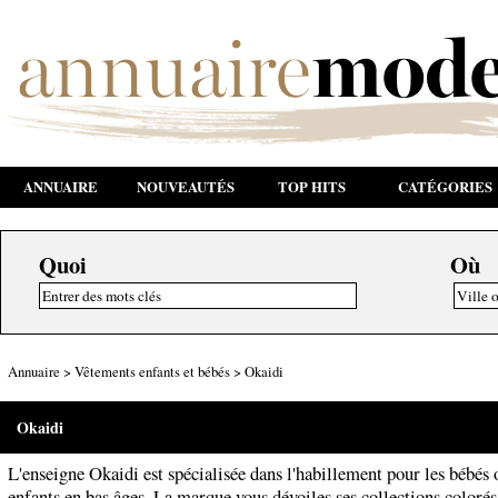
ANNUAIRE
NOUVEAUTÉS
TOP HITS
CATÉGORIES
Quoi
Où
Annuaire
>
Vêtements enfants et bébés
>
Okaidi
Okaidi
L'enseigne Okaidi est spécialisée dans l'habillement pour les bébés 
enfants en bas âges. La marque vous dévoiles ses collections colorés