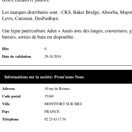
Les marques distribuées sont : CKS, Baker Bridge, Absorba, Mayor
Levis, Catimini, DesPasRayé.
Une ligne puériculture Aden + Anaïs avec des langes, couvertures, g
bavoirs, sorties de bain est disponible.
Hits
0
Date de validation
29-10-2014
Informations sur la société: Prom'nons Nous
Adresse
10 rue de Rennes
Code postal
35160
Ville
MONTFORT SUR MEU
Pays
FRANCE
Téléphone
02 23 43 17 54