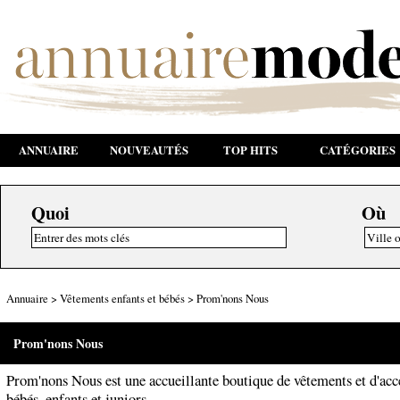
ANNUAIRE
NOUVEAUTÉS
TOP HITS
CATÉGORIES
Quoi
Où
Annuaire
>
Vêtements enfants et bébés
>
Prom'nons Nous
Prom'nons Nous
Prom'nons Nous est une accueillante boutique de vêtements et d'acc
bébés, enfants et juniors.