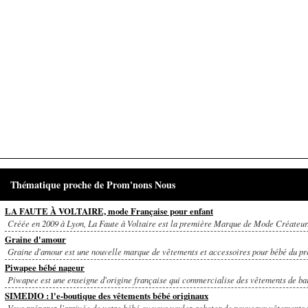
Thématique proche de Prom'nons Nous
LA FAUTE À VOLTAIRE, mode Française pour enfant
Créée en 2009 à Lyon, La Faute à Voltaire est la première Marque de Mode Créateur.
Graine d'amour
Graine d'amour est une nouvelle marque de vêtements et accessoires pour bébé du pr
Piwapee bébé nageur
Piwapee est une enseigne d'origine française qui commercialise des vêtements de bai
SIMEDIO : l'e-boutique des vêtements bébé originaux
Vous préparez l'arrivée de votre bébé ou vous voulez acheter de nouveaux vêtements p