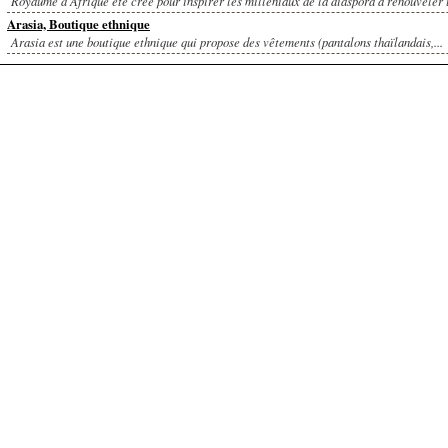
Royaume d'Afrique été créé pour inspirer les milléniaux de la diaspora à renouveler u
Arasia, Boutique ethnique
Arasia est une boutique ethnique qui propose des vêtements (pantalons thaïlandais,...