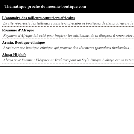
Thématique proche de moonia-boutique.com
L'annuaire des tailleurs couturiers africains
Le site répertorie les tailleurs couturiers africains et boutiques de tissus à travers le
Royaume d'Afrique
Royaume d'Afrique été créé pour inspirer les milléniaux de la diaspora à renouveler u
Arasia, Boutique ethnique
Arasia est une boutique ethnique qui propose des vêtements (pantalons thaïlandais,...
Abaya-Hijab.fr
Abaya pour Femme : Élégance et Tradition pour un Style Unique L’abaya est un vêteme