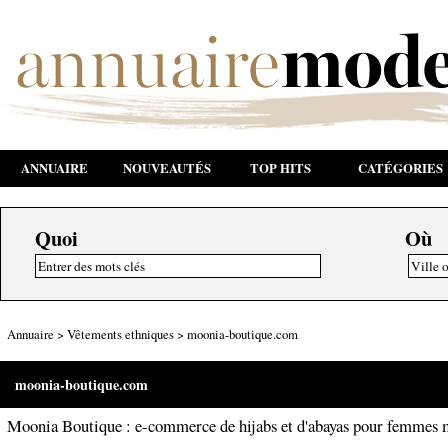
ANNUAIRE
NOUVEAUTÉS
TOP HITS
CATÉGORIES
Quoi
Où
Annuaire
>
Vêtements ethniques
>
moonia-boutique.com
moonia-boutique.com
Moonia Boutique : e-commerce de hijabs et d'abayas pour femmes