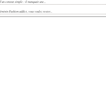
’un constat simple : il manquait une...
éminin Fashion-addict, vous voulez rester...