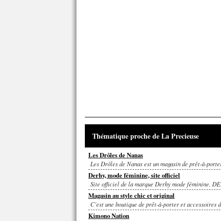
Thématique proche de La Precieuse
Les Drôles de Nanas
Les Drôles de Nanas est un magasin de prêt-à-porte
Derhy, mode féminine, site officiel
Site officiel de la marque Derhy mode féminine. DE
Magasin au style chic et original
C'est une boutique de prêt-à-porter et accessoires 
Kimono Nation