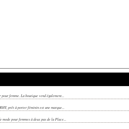
r pour femme. La boutique vend également...
RHY, prêt à porter féminin est une marque...
de mode pour femmes à deux pas de la Place...