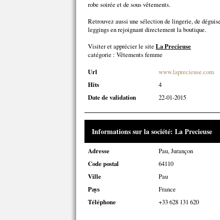
robe soirée et de sous vêtements.
Retrouvez aussi une sélection de lingerie, de déguis
leggings en rejoignant directement la boutique.
Visiter et apprécier le site
La Precieuse
catégorie :
Vêtements femme
Url
www.laprecieuse.com
Hits
4
Date de validation
22-01-2015
Informations sur la société: La Precieuse
Adresse
Pau, Jurançon
Code postal
64110
Ville
Pau
Pays
France
Téléphone
+33 628 131 620