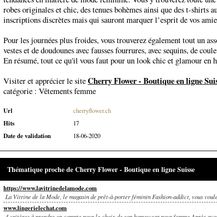
robes originales et chic, des tenues bohèmes ainsi que des t-shirts a
inscriptions discrètes mais qui sauront marquer l’esprit de vos amie
Pour les journées plus froides, vous trouverez également tout un as
vestes et de doudounes avec fausses fourrures, avec sequins, de couleu
En résumé, tout ce qu'il vous faut pour un look chic et glamour en h
Cherry Flower - Boutique en ligne Sui
Visiter et apprécier le site
catégorie :
Vêtements femme
Url
cherryflower.ch
Hits
17
Date de validation
18-06-2020
Thématique proche de Cherry Flower - Boutique en ligne Suisse
https://www.lavitrinedelamode.com
La Vitrine de la Mode, le magasin de prêt-à-porter féminin Fashion-addict, vous voulez
www.lingerielechat.com
4 critères à prendre en compte pour le choix de son homewear pour femme Après avoir