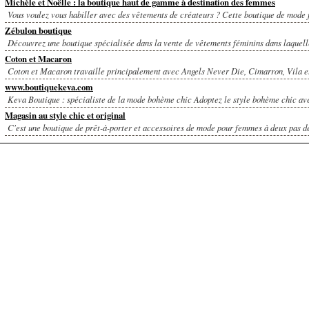
Michèle et Noëlle : la boutique haut de gamme à destination des femmes
Vous voulez vous habiller avec des vêtements de créateurs ? Cette boutique de mode f
Zébulon boutique
Découvrez une boutique spécialisée dans la vente de vêtements féminins dans laquelle
Coton et Macaron
Coton et Macaron travaille principalement avec Angels Never Die, Cimarron, Vila et
www.boutiquekeva.com
Keva Boutique : spécialiste de la mode bohème chic Adoptez le style bohème chic av
Magasin au style chic et original
C'est une boutique de prêt-à-porter et accessoires de mode pour femmes à deux pas de