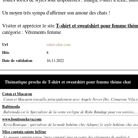
Un moyen très sympa d'affirmer son amour des chats !
T-shirt et sweatshirt pour femme thèm
Visiter et apprécier le site
catégorie :
Vêtements femme
Url
tshirt-chat.com
Hits
8
Date de validation
16-11-2022
Thématique proche de T-shirt et sweatshirt pour femme thème chat
Coton et Macaron
Coton et Macaron travaille principalement avec Angels Never Die, Cimarron, Vila et
Baltimoda
Baltimoda est le Spécialiste de la vente en ligne de Robe Bandage pour vos soirées....
www.boutiquekeva.com
Keva Boutique : spécialiste de la mode bohème chic Adoptez le style bohème chic av
Miss captain sainte hélène
Le groupe captain tortue "miss captain" met en vente des vêtements de qualité à...