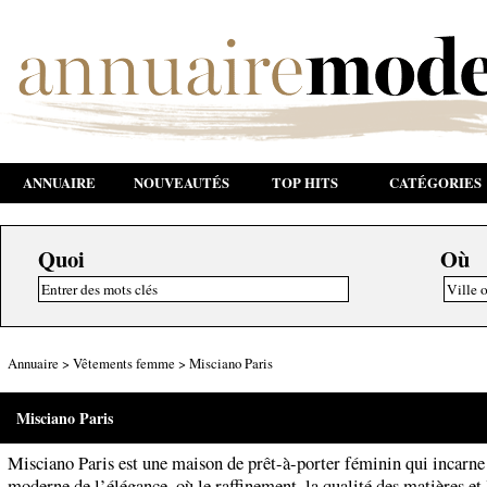
ANNUAIRE
NOUVEAUTÉS
TOP HITS
CATÉGORIES
Quoi
Où
Annuaire
>
Vêtements femme
>
Misciano Paris
Misciano Paris
Misciano Paris est une maison de prêt-à-porter féminin qui incarne
moderne de l’élégance, où le raffinement, la qualité des matières et 