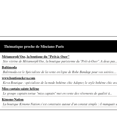
Thématique proche de Misciano Paris
Métamorph'Ose, la boutique du "Prêt-à- Oser"
Site vitrine de Métamorph'Ose, la boutique parisienne du "Prêt-à-Oser". A deux pas..
Baltimoda
Baltimoda est le Spécialiste de la vente en ligne de Robe Bandage pour vos soirées....
www.boutiquekeva.com
Keva Boutique : spécialiste de la mode bohème chic Adoptez le style bohème chic av
Miss captain sainte hélène
Le groupe captain tortue "miss captain" met en vente des vêtements de qualité à...
Kimono Nation
La boutique Kimono Nation s’est construite autour d’un constat simple : il manquait u