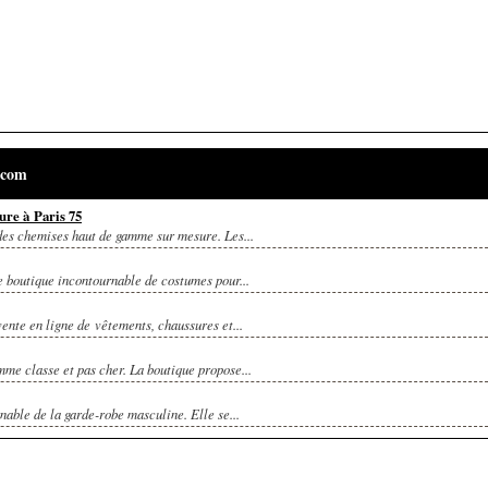
.com
ure à Paris 75
es chemises haut de gamme sur mesure. Les...
e boutique incontournable de costumes pour...
nte en ligne de vêtements, chaussures et...
mme classe et pas cher. La boutique propose...
nable de la garde-robe masculine. Elle se...