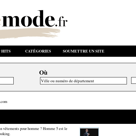
 HITS
CATÉGORIES
SOUMETTRE UN SITE
Où
.com
e en vêtements pour homme ? Homme 5 est le
ooking.