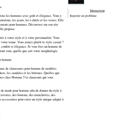
ns
Interaction
 tous les hommes avec goût et élégance. Vous y
Reporter un problème
ntalons, les jeans, les t-shirts et les vestes. Elle
ements pour hommes. Découvrez sur son site
le propose.
e à votre style et à votre personnalité. Vous
 votre tenue. Vous aimez plutôt le style casual ?
confort et élégance. Si vous êtes un homme de
pour vous, quelle que soit votre morphologie.
our homme
gamme de chaussures pour homme de modèles
kers, les sandales et les bottines. Quelles que
verez chez Homme 5 la chaussure qui vous
 de mode pour homme afin de donner du style à
 cravates, des boutons, des manchettes, des
es accessoires pour créer un style unique adapté à
m