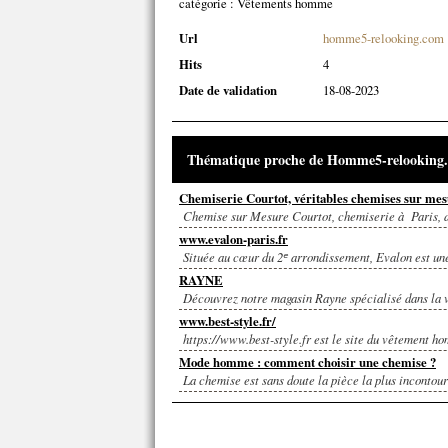
catégorie :
Vêtements homme
Url
homme5-relooking.com
Hits
4
Date de validation
18-08-2023
Thématique proche de Homme5-relooking
Chemiserie Courtot, véritables chemises sur mes
Chemise sur Mesure Courtot, chemiserie à Paris, d
www.evalon-paris.fr
Située au cœur du 2ᵉ arrondissement, Evalon est un
RAYNE
Découvrez notre magasin Rayne spécialisé dans la ve
www.best-style.fr/
https://www.best-style.fr est le site du vêtement ho
Mode homme : comment choisir une chemise ?
La chemise est sans doute la pièce la plus incontour