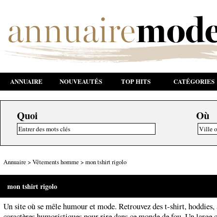
ANNUAIRE
NOUVEAUTÉS
TOP HITS
CATÉGORIES
Quoi
Où
Annuaire
>
Vêtements homme
>
mon tshirt rigolo
mon tshirt rigolo
Un site où se mêle humour et mode. Retrouvez des t-shirt, hoddies, 
caractères humoristiques pour rire dans ce monde de fou. Un large 