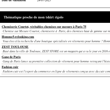
Date de validation
24-07-2025
Thématique proche de mon tshirt rigolo
Chemiserie Courtot, véritables chemises sur mesure à Paris 75
Chemise sur Mesure Courtot, chemiserie à Paris, des chemises haut de gamme sur me
Homme5-relooking.com
Vous êtes à la recherche d'une boutique spécialisée en vêtements pour homme ? Homme
ZEST TOULOUSE
Basé dans la ville de Toulouse, ZEST STORE est un magasin qui a vu le jour en 2016 et
Gang de Paris
Gang de Paris lance sa première collection de vêtement pour homme retraçant l'histoi
Fashion cuir
Fashion cuir est l'expert du commerce en ligne de vêtements conçus avec du cuir com