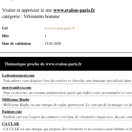
www.evalon-paris.fr
Visiter et apprécier le site
catégorie :
Vêtements homme
Url
www.evalon-paris.fr
Hits
1
Date de validation
13-01-2026
Thématique proche de www.evalon-paris.fr
Ledeguisement.com
Vous adorez vous déguiser lors des soirées et cherchez une boutique spécialisée dans l
moret-and-co.com
Vous recherchez un costume parfaitement ajusté qui reflète votre personnalité et votre
Millésime Rugby
Millésime Rugby est une marque de rugby sportswear. Le concept de la marque est de
Fashion cuir
Fashion cuir est l'expert du commerce en ligne de vêtements conçus avec du cuir com
CA CLAK
CA CLAK est une marque qui propose des vêtements et accessoires pour homme et fem