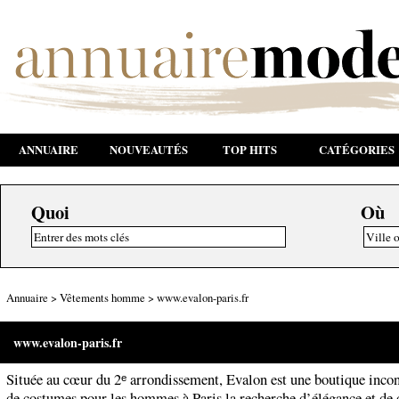
ANNUAIRE
NOUVEAUTÉS
TOP HITS
CATÉGORIES
Quoi
Où
Annuaire
>
Vêtements homme
>
www.evalon-paris.fr
www.evalon-paris.fr
Située au cœur du 2ᵉ arrondissement, Evalon est une boutique inco
de costumes pour les hommes à Paris la recherche d’élégance et de q