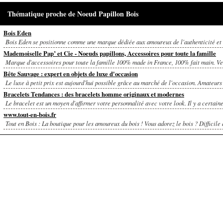
Thématique proche de Noeud Papillon Bois
Bois Eden
Bois Eden se positionne comme une marque dédiée aux amoureux de l'authenticité et d
Mademoiselle Pap’ et Cie - Noeuds papillons, Accessoires pour toute la famille
Marque d'accessoires pour toute la famille 100% made in France, 100% fait main. Ven
Bête Sauvage : expert en objets de luxe d'occasion
Le luxe à petit prix est aujourd'hui possible grâce au marché de l'occasion. Amateurs 
Bracelets Tendances : des bracelets homme originaux et modernes
Le bracelet est un moyen d'affirmer votre personnalité avec votre look. Il y a certaine
www.tout-en-bois.fr
Tout en Bois : La boutique pour les amoureux du bois ! Vous adorez le bois ? Difficile d