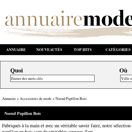
ANNUAIRE
NOUVEAUTÉS
TOP HITS
CATÉGORIES
Quoi
Où
Annuaire
>
Accessoires de mode
>
Noeud Papillon Bois
Noeud Papillon Bois
Fabriqués à la main et avec un véritable savoir faire, notre sélectio
papillon en bois sont de véritables oeuvres d'art.