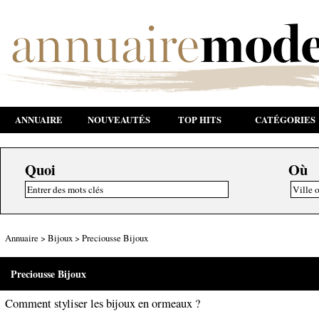
ANNUAIRE
NOUVEAUTÉS
TOP HITS
CATÉGORIES
Quoi
Où
Annuaire
>
Bijoux
>
Preciousse Bijoux
Preciousse Bijoux
Comment styliser les bijoux en ormeaux ?