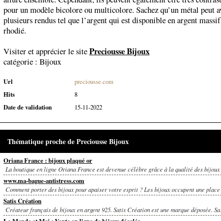
pour un modèle bicolore ou multicolore. Sachez qu’un métal peut a
plusieurs rendus tel que l’argent qui est disponible en argent massif
rhodié.
Preciousse Bijoux
Visiter et apprécier le site
catégorie :
Bijoux
Url
preciousse.com
Hits
8
Date de validation
15-11-2022
Thématique proche de Preciousse Bijoux
Oriana France : bijoux plaqué or
La boutique en ligne Oriana France est devenue célèbre grâce à la qualité des bijoux 
www.ma-bague-antistress.com
Comment porter des bijoux pour apaiser votre esprit ? Les bijoux occupent une place 
Satis Création
Créateur français de bijoux en argent 925. Satis Création est une marque déposée. Sa.