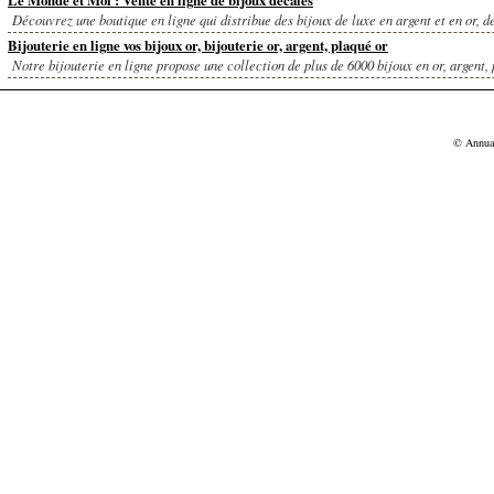
Le Monde et Moi : Vente en ligne de bijoux décalés
Découvrez une boutique en ligne qui distribue des bijoux de luxe en argent et en or, de
Bijouterie en ligne vos bijoux or, bijouterie or, argent, plaqué or
Notre bijouterie en ligne propose une collection de plus de 6000 bijoux en or, argent, p
© Annu