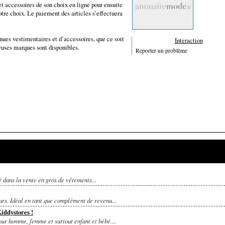
t accessoires de son choix en ligne pour ensuite
otre choix. Le paiement des articles s’effectuera
es vestimentaires et d’accessoires, que ce soit
Interaction
uses marques sont disponibles.
Reporter un problème
 dans la vente en gros de vêtements...
urs. Idéal en tant que complément de revenu...
Kiddystores !
our homme, femme et surtout enfant et bébé....