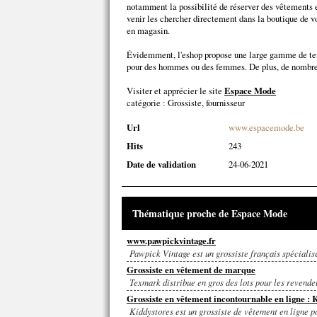
notamment la possibilité de réserver des vêtements e
venir les chercher directement dans la boutique de v
en magasin.
Évidemment, l'eshop propose une large gamme de tenu
pour des hommes ou des femmes. De plus, de nombre
Visiter et apprécier le site
Espace Mode
catégorie :
Grossiste, fournisseur
Url
www.espacemode.be
Hits
243
Date de validation
24-06-2021
Thématique proche de Espace Mode
www.pawpickvintage.fr
Pawpick Vintage est un grossiste français spécialisé
Grossiste en vêtement de marque
Texmark distribue en gros des lots pour les revende
Grossiste en vêtement incontournable en ligne : 
Kiddystores est un grossiste de vêtement en ligne p