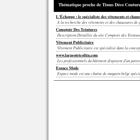
Thématique proche de Tissus Déco Coutur
L'Échoppe : le spécialiste des vêtements et chaus
À la recherche des vêtements et des chaussures de q
Comptoir Des Teintures
Description Détaillée du site Comptoir des Teinture
Vêtement Publicitaire
Vêtement Publicitaire est spécialisé dans la concep
www.largeotetcoltin.com
Les professionnels du bâtiment disposent d'un parten
Espace Mode
Espace mode est une chaine de magasin belge spécial