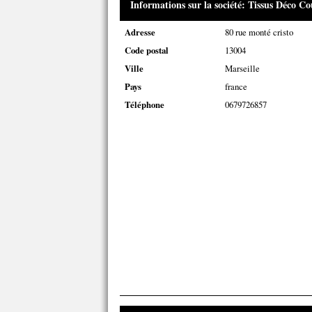
Informations sur la société: Tissus Déco C
Adresse
80 rue monté cristo
Code postal
13004
Ville
Marseille
Pays
france
Téléphone
0679726857