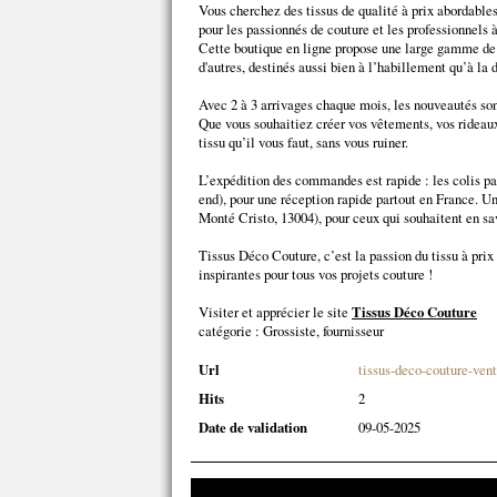
Vous cherchez des tissus de qualité à prix abordable
pour les passionnés de couture et les professionnels 
Cette boutique en ligne propose une large gamme de ti
d'autres, destinés aussi bien à l’habillement qu’à la 
Avec 2 à 3 arrivages chaque mois, les nouveautés son
Que vous souhaitiez créer vos vêtements, vos rideaux
tissu qu’il vous faut, sans vous ruiner.
L’expédition des commandes est rapide : les colis p
end), pour une réception rapide partout en France. U
Monté Cristo, 13004), pour ceux qui souhaitent en savo
Tissus Déco Couture, c’est la passion du tissu à prix
inspirantes pour tous vos projets couture !
Visiter et apprécier le site
Tissus Déco Couture
catégorie :
Grossiste, fournisseur
Url
tissus-deco-couture-vent
Hits
2
Date de validation
09-05-2025