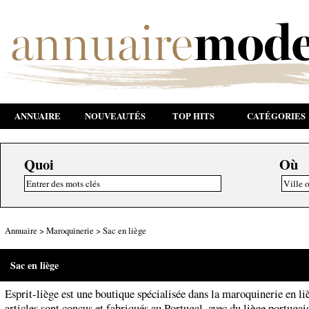
ANNUAIRE
NOUVEAUTÉS
TOP HITS
CATÉGORIES
Quoi
Où
Annuaire
>
Maroquinerie
>
Sac en liège
Sac en liège
Esprit-liège est une boutique spécialisée dans la maroquinerie en li
articles sont conçus et fabriqués au Portugal, avec du liège portugai