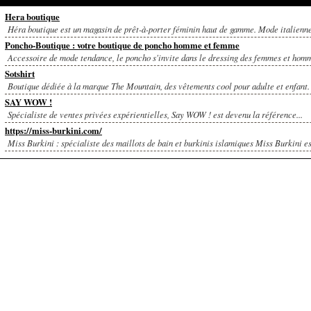
Hera boutique
Héra boutique est un magasin de prêt-à-porter féminin haut de gamme. Mode italienne 
Poncho-Boutique : votre boutique de poncho homme et femme
Accessoire de mode tendance, le poncho s'invite dans le dressing des femmes et homme
Sotshirt
Boutique dédiée à la marque The Mountain, des vêtements cool pour adulte et enfant. 
SAY WOW !
Spécialiste de ventes privées expérientielles, Say WOW ! est devenu la référence...
https://miss-burkini.com/
Miss Burkini : spécialiste des maillots de bain et burkinis islamiques Miss Burkini est