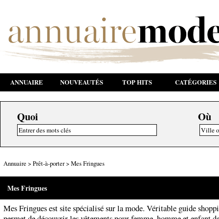
ANNUAIRE
NOUVEAUTÉS
TOP HITS
CATÉGORIES
Quoi
Où
Annuaire
>
Prêt-à-porter
>
Mes Fringues
Mes Fringues
Mes Fringues est site spécialisé sur la mode. Véritable guide shoppi
permet de découvrir les vêtements pour femme, homme et enfant de