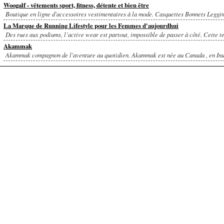
Woogalf - vêtements sport, fitness, détente et bien être
Boutique en ligne d'accessoires vestimentaires à la mode. Casquettes Bonnets Leggin
La Marque de Running Lifestyle pour les Femmes d'aujourdhui
Des rues aux podiums, l’active wear est partout, impossible de passer à côté. Cette t
Akammak
Akammak compagnon de l'aventure au quotidien. Akammak est née au Canada , en Inu