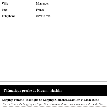
Ville
Montardon
Pays
France
Téléphone
0559322936
Thématique proche de Kiwami triathlon
Leggings Femme : Boutique de Leggings Gainants, Seamless et Mode Bébé
L'excellence du Legging en ligne Une vision moderne du e-commerce de mode Notre si