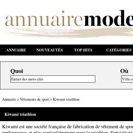
ANNUAIRE
NOUVEAUTÉS
TOP HITS
CATÉGORIES
Quoi
Où
Annuaire
>
Vêtements de sport
>
Kiwami triathlon
Kiwami triathlon
Kiwami est une société française de fabrication de vêtement de spor
performance, et plus particulièrement pour le triathlon. Spécialisée