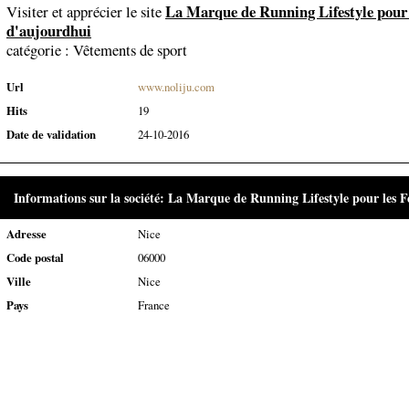
La Marque de Running Lifestyle pour
Visiter et apprécier le site
d'aujourdhui
catégorie :
Vêtements de sport
Url
www.noliju.com
Hits
19
Date de validation
24-10-2016
Informations sur la société: La Marque de Running Lifestyle pour les
Adresse
Nice
Code postal
06000
Ville
Nice
Pays
France