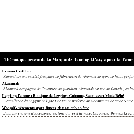
Thématique proche de La Marque de Running Lifestyle pour les Femm
Kiwami triathlon
Kiwami est une société française de fabrication de vêtement de sport de haute perfor
Akammak
Akammak compagnon de l'aventure au quotidien. Akammak est née au Canada , en Inu
Leggings Femme : Boutique de Leggings Gainants, Seamless et Mode Bébé
L'excellence du Legging en ligne Une vision moderne du e-commerce de mode Notre si
Woogalf - vêtements sport, fitness, détente et bien être
Boutique en ligne d'accessoires vestimentaires à la mode. Casquettes Bonnets Leggin