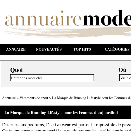
ANNUAIRE
NOUVEAUTÉS
TOP HITS
CATÉGORIES
Quoi
Où
Annuaire
>
Vêtements de sport
>
La Marque de Running Lifestyle pour les Femmes d'
La Marque de Running Lifestyle pour les Femmes d'aujourdhui
Des rues aux podiums, l’active wear est partout, impossible de passe
Cette tendance a commencé il y a quelques années et elle continue 