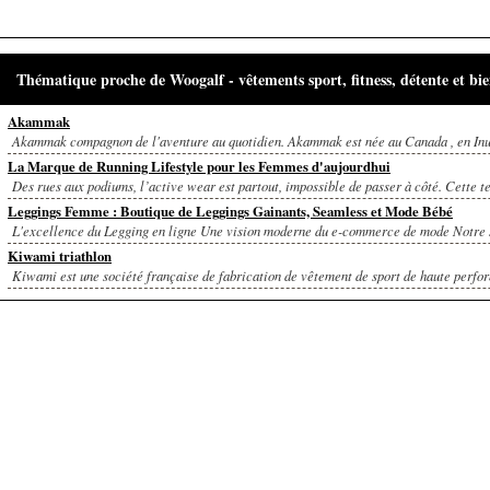
Thématique proche de Woogalf - vêtements sport, fitness, détente et bie
Akammak
Akammak compagnon de l'aventure au quotidien. Akammak est née au Canada , en Inu
La Marque de Running Lifestyle pour les Femmes d'aujourdhui
Des rues aux podiums, l’active wear est partout, impossible de passer à côté. Cette t
Leggings Femme : Boutique de Leggings Gainants, Seamless et Mode Bébé
L'excellence du Legging en ligne Une vision moderne du e-commerce de mode Notre si
Kiwami triathlon
Kiwami est une société française de fabrication de vêtement de sport de haute perfor