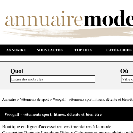
ANNUAIRE
NOUVEAUTÉS
TOP HITS
CATÉGORIES
Quoi
Où
Annuaire
>
Vêtements de sport
>
Woogalf - vêtements sport, fitness, détente et bien êt
Woogalf - vêtements sport, fitness, détente et bien être
Boutique en ligne d'accessoires vestimentaires à la mode.
Casquettes Bonnets Leggings Bijoux Ceintures et autres objets indi