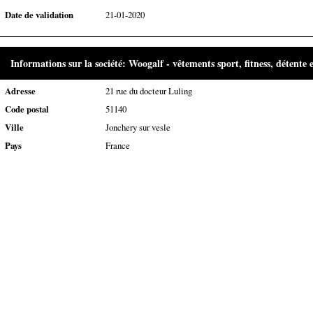
Date de validation
21-01-2020
Informations sur la société: Woogalf - vêtements sport, fitness, détente e
Adresse
21 rue du docteur Luling
Code postal
51140
Ville
Jonchery sur vesle
Pays
France