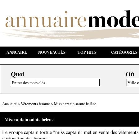
ANNUAIRE
NOUVEAUTÉS
TOP HITS
CATÉGORIES
Quoi
Où
Annuaire
>
Vêtements femme
>
Miss captain sainte hélène
Miss captain sainte hélène
Le groupe captain tortue "miss captain" met en vente des vêtements 
destination des femmes.