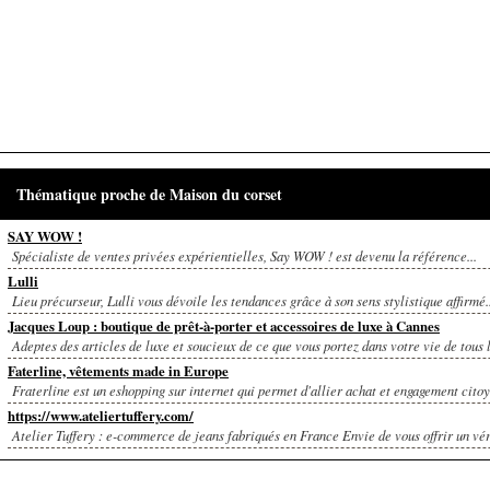
Thématique proche de Maison du corset
SAY WOW !
Spécialiste de ventes privées expérientielles, Say WOW ! est devenu la référence...
Lulli
Lieu précurseur, Lulli vous dévoile les tendances grâce à son sens stylistique affirmé..
Jacques Loup : boutique de prêt-à-porter et accessoires de luxe à Cannes
Adeptes des articles de luxe et soucieux de ce que vous portez dans votre vie de tous le
Faterline, vêtements made in Europe
Fraterline est un eshopping sur internet qui permet d'allier achat et engagement cito
https://www.ateliertuffery.com/
Atelier Tuffery : e-commerce de jeans fabriqués en France Envie de vous offrir un véri