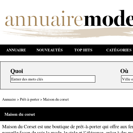
ANNUAIRE
NOUVEAUTÉS
TOP HITS
CATÉGORIES
Quoi
Où
Annuaire
>
Prêt-à-porter
>
Maison du corset
Maison du corset
Maison du Corset est une boutique de prêt-à-porter qui offre aux 
nouvelle façon de voir la mode, le style et l’élégance, grâce à des m